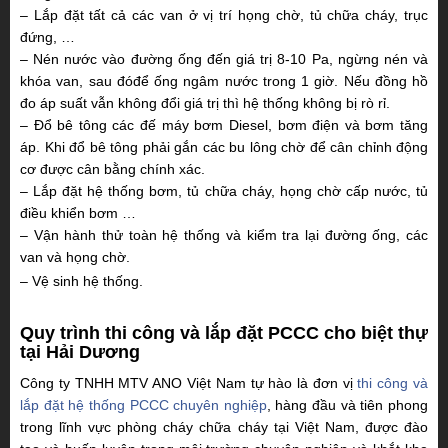
– Lắp đặt tất cả các van ở vị trí họng chờ, tủ chữa cháy, trục
đứng, …
– Nén nước vào đường ống đến giá trị 8-10 Pa, ngừng nén và
khóa van, sau đóđể ống ngâm nước trong 1 giờ. Nếu đồng hồ
đo áp suất vẫn không đổi giá trị thì hệ thống không bị rò rỉ.
– Đổ bê tông các đế máy bơm Diesel, bơm điện và bơm tăng
áp. Khi đổ bê tông phải gắn các bu lông chờ để cân chỉnh động
cơ được cân bằng chính xác.
– Lắp đặt hệ thống bơm, tủ chữa cháy, họng chờ cấp nước, tủ
điều khiển bơm …
– Vận hành thử toàn hệ thống và kiểm tra lại đường ống, các
van và họng chờ.
– Vệ sinh hệ thống.
Quy trình thi công và lắp đặt PCCC cho biệt thự
tại Hải Dương
Công ty TNHH MTV ANO Việt Nam tự hào là đơn vị
thi công và
lắp đặt hệ thống PCCC chuyên nghiệp
, hàng đầu và tiên phong
trong lĩnh vực phòng cháy chữa cháy tại Việt Nam, được đào