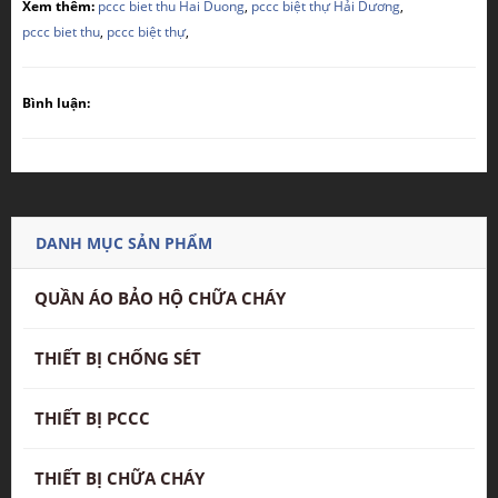
Xem thêm:
pccc biet thu Hai Duong
,
pccc biệt thự Hải Dương
,
pccc biet thu
,
pccc biệt thự
,
Bình luận:
DANH MỤC SẢN PHẨM
QUẦN ÁO BẢO HỘ CHỮA CHÁY
THIẾT BỊ CHỐNG SÉT
THIẾT BỊ PCCC
THIẾT BỊ CHỮA CHÁY