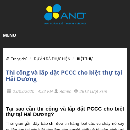
MENU
Trang chủ
DỰ ÁN ĐÃ THỰC HIỆN
BIỆT THỰ
Thi công và lắp đặt PCCC cho biệt thự tại
Hải Dương
23/03/2020 - 4:33 PM
Admin
2613 Lượt xem
Tại sao cần thi công và lắp đặt PCCC cho biệt
thự tại Hải Dương?
Thời gian gần đây báo chí đưa tin hàng loạt các vụ cháy nổ xảy
ra liên tục tại các biệt thự làm cho người chết và tài sản cháy rụi