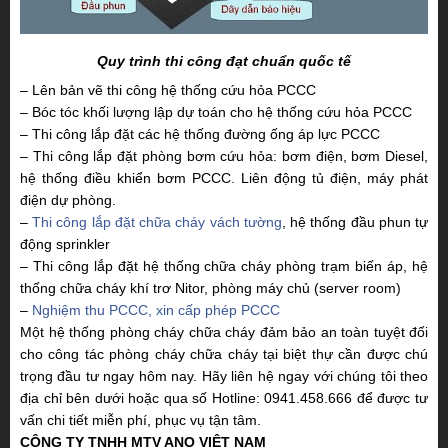
Quy trình thi công đạt chuẩn quốc tế
– Lên bản vẽ thi công hệ thống cứu hỏa PCCC
– Bóc tóc khối lượng lập dự toán cho hệ thống cứu hỏa PCCC
– Thi công lắp đặt các hệ thống đường ống áp lực PCCC
– Thi công lắp đặt phòng bơm cứu hỏa: bơm điện, bơm Diesel,
hệ thống điều khiển bơm PCCC. Liên động tủ điện, máy phát
điện dự phòng.
–
Thi công lắp đặt chữa cháy vách tường
, hệ thống đầu phun tự
động sprinkler
– Thi công lắp đặt hệ thống chữa cháy phòng trạm biến áp, hệ
thống chữa cháy khí trơ Nitor, phòng máy chủ (server room)
–
Nghiệm thu PCCC, xin cấp phép PCCC
Một hệ thống phòng cháy chữa cháy đảm bảo an toàn tuyệt đối
cho công tác phòng cháy chữa cháy tại biệt thự cần được chú
trọng đầu tư ngay hôm nay. Hãy liên hệ ngay với chúng tôi theo
địa chỉ bên dưới hoặc qua số Hotline: 0941.458.666 để được tư
vấn chi tiết miễn phí, phục vụ tận tâm.
CÔNG TY TNHH MTV ANO VIỆT NAM