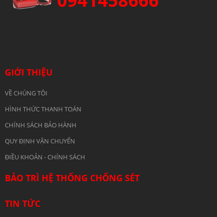
0941458666
GIỚI THIỆU
VỀ CHÚNG TÔI
HÌNH THỨC THANH TOÁN
CHÍNH SÁCH BẢO HÀNH
QUY ĐỊNH VẬN CHUYỂN
ĐIỀU KHOẢN - CHÍNH SÁCH
BẢO TRÌ HỆ THỐNG CHỐNG SÉT
TIN TỨC