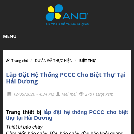
MENU
Trang chủ
DỰ ÁN ĐÃ THỰC HIỆN
BIỆT THỰ
Lắp Đặt Hệ Thống PCCC Cho Biệt Thự Tại
Hải Dương
12/05/2020 - 4:34 PM
Mei mei
2701 Lượt xem
Trang thiết bị
lắp đặt hệ thống PCCC cho biệt
thự tại Hải Dương
Thiết bị báo cháy
Cảm biến báo cháy: Đầu báo cháy, đầu báo khói quang