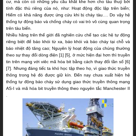
cư, mà còn có những yêu cầu khắt khe hơn cho tàu thuỷ bởi
tính đặc thù riêng của nó, như: Hoạt động độc lập trên biển;
Hiếm có khả năng được ứng cứu khi bị cháy tàu…. Do vậy hệ
thống tự động báo và chống cháy có vai trò vô cùng quan trọng
trên tàu biển.
Nhiều hãng trên thế giới đã nghiên cứu chế tạo các hệ tự động
riêng biệt để báo khói từ
xa, báo khói và báo cháy tại chỗ và
báo nhiệt độ tăng cao; Nguyên lý hoạt động của chúng thường
theo sự thay đổi dòng điện [1] [5], ở mức hiện đại hơn thì truyền
tin trên mạng với viêc mã hóa bit bằng cách thay đổi tần số [6]
[7]. Nhưng đáng tiếc ta khó học tập theo họ, vì giao thức truyền
thông trong hệ đó được giữ kín. Đến nay chưa xuất hiện hệ
thống tự động báo cháy sử dụng giao thức truyền thông mạng
AS-I và mã hóa bit truyền thông theo nguyên tắc Manchester II
.