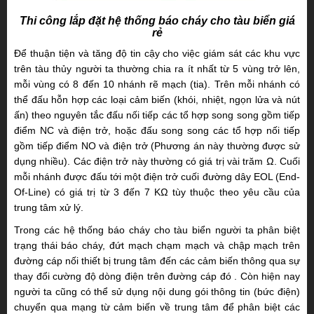
Thi công lắp đặt hệ thống báo cháy cho tàu biển giá
rẻ
Để thuận tiện và tăng độ tin cậy cho việc giám sát các khu vực
trên tàu thủy người ta thường chia ra ít nhất từ 5 vùng trở lên,
mỗi vùng có 8 đến 10 nhánh rẽ mạch (tia). Trên mỗi nhánh có
thể đấu hỗn hợp các loại cảm biến (khói, nhiệt, ngọn lửa và nút
ấn) theo nguyên tắc đấu nối tiếp các tổ hợp song song gồm tiếp
điểm NC và điện trở, hoặc đấu song song các tổ hợp nối tiếp
gồm tiếp điểm NO và điện trở (Phương án này thường được sử
dụng nhiều). Các điện trở này thường có giá trị vài trăm Ω. Cuối
mỗi nhánh được đấu tới một điện trở cuối đường dây EOL (End-
Of-Line) có giá trị từ 3 đến 7 KΩ tùy thuộc theo yêu cầu của
trung tâm xử lý.
Trong các hệ thống báo cháy cho tàu biển người ta phân biệt
trạng thái báo cháy, đứt mạch chạm mạch và chập mạch trên
đường cáp nối thiết bị trung tâm đến các cảm biến thông qua sự
thay đổi cường độ dòng điện trên đường cáp đó . Còn hiện nay
người ta cũng có thể sử dụng nội dung gói thông tin (bức điện)
chuyển qua mạng từ cảm biến về trung tâm để phân biệt các