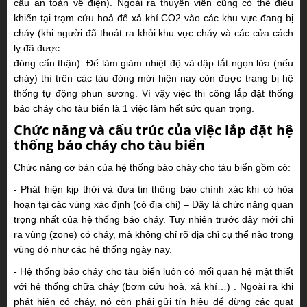
cầu
an toàn về điện). Ngoài ra thuyền viên cũng có thể điều
khiển tại trạm cứu hoả để xả khí CO2 vào
các khu vực đang bị
cháy (khi người đã thoát ra khỏi khu vực cháy và các cửa cách
ly đã được
đóng cẩn thận). Để làm giảm nhiệt độ và dập tắt ngọn lửa (nếu
cháy) thì trên các tàu đóng mới
hiện nay còn được trang bị hệ
thống tự động phun sương. Vì vậy việc thi công lắp đặt thống
báo cháy cho tàu biển là 1 việc làm hết sức quan trọng.
Chức năng và cấu trúc của việc lắp đặt hệ
thống báo cháy cho tàu biển
Chức năng cơ bản của hệ thống báo cháy cho tàu biển gồm có:
-
Phát hiện kịp thời và đưa tin thông báo chính xác khi có hỏa
hoạn tại các vùng xác định (có địa chỉ) – Đây là chức năng quan
trọng nhất của hệ thống báo cháy. Tuy nhiên trước đây mới chỉ
ra vùng (zone) có cháy, mà không chỉ rõ địa chỉ cụ thể nào trong
vùng đó như các hệ thống ngày nay.
-
Hệ thống báo cháy cho tàu biển luôn có mối quan hệ mật thiết
với hệ thống chữa cháy (bơm cứu hoả, xả khí…) . Ngoài ra khi
phát hiện có cháy, nó còn phải gửi tín hiệu để dừng các quạt