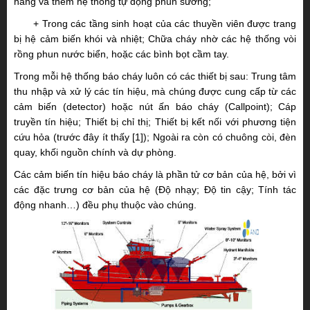
hàng và thêm hệ thống tự động phun sương;
+
Trong các tầng sinh hoạt của các thuyền viên được trang
bị hệ cảm biến khói và nhiệt; Chữa cháy nhờ các hệ thống vòi
rồng phun nước biển, hoặc các bình bọt cầm tay.
Trong mỗi hệ thống báo cháy luôn có các thiết bị sau: Trung tâm
thu nhập và xử lý các tín hiệu, mà chúng được cung cấp từ các
cảm biến (detector) hoặc nút ấn báo cháy (Callpoint); Cáp
truyền tín hiệu; Thiết bị chỉ thị; Thiết bị kết nối với phương tiện
cứu hỏa (trước đây ít thấy [1]); Ngoài ra còn có chuông còi, đèn
quay, khối nguồn chính và dự phòng.
Các cảm biến tín hiệu báo cháy là phần tử cơ bản của hệ, bởi vì
các đặc trưng cơ bản của hệ (Độ nhạy; Độ tin cậy; Tính tác
động nhanh…) đều phụ thuộc vào chúng.