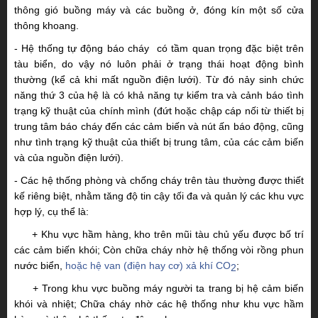
thông gió buồng máy và các buồng ở, đóng kín một số cửa
thông khoang.
-
Hệ thống tự động báo cháy có tầm quan trọng đặc biệt trên
tàu biển, do vậy nó luôn phải ở trạng thái hoạt động bình
thường (kể cả khi mất nguồn điện lưới). Từ đó nảy sinh chức
năng thứ 3 của hệ là có khả năng tự kiểm tra và cảnh báo tình
trạng kỹ thuật của chính mình (đứt hoặc chập cáp nối từ thiết bị
trung tâm báo cháy đến các cảm biến và nút ấn báo động, cũng
như tình trạng kỹ thuật của thiết bị trung tâm, của các cảm biến
và của nguồn điện lưới).
-
Các hệ thống phòng và chống cháy trên tàu thường được thiết
kế riêng biệt, nhằm tăng độ tin cậy tối đa và quản lý các khu vực
hợp lý, cụ thể là:
+ Khu vực hầm hàng, kho trên mũi tàu chủ yếu được bố trí
các cảm biến khói; Còn chữa cháy nhờ hệ thống vòi rồng phun
nước biển,
hoặc hệ van (điện hay cơ) xả khí CO
;
2
+
Trong khu vực buồng máy người ta trang bị hệ cảm biến
khói và nhiệt; Chữa cháy nhờ các hệ thống như khu vực hầm