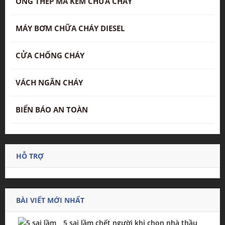
ỐNG THÉP MÃ KẼM CHỮA CHÁY
MÁY BƠM CHỮA CHÁY DIESEL
CỬA CHỐNG CHÁY
VÁCH NGĂN CHÁY
BIỂN BÁO AN TOÀN
HỖ TRỢ
BÀI VIẾT MỚI NHẤT
5 sai lầm chết người khi chọn nhà thầu