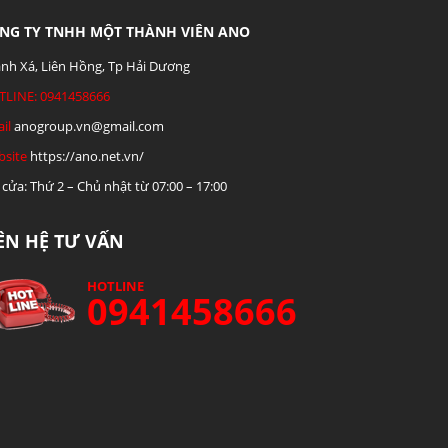
NG TY TNHH MỘT THÀNH VIÊN ANO
nh Xá, Liên Hồng, Tp Hải Dương
TLINE: 0941458666
il
anogroup.vn@gmail.com
site
https://ano.net.vn/
cửa: Thứ 2 – Chủ nhật từ 07:00 – 17:00
IÊN HỆ TƯ VẤN
HOTLINE
0941458666