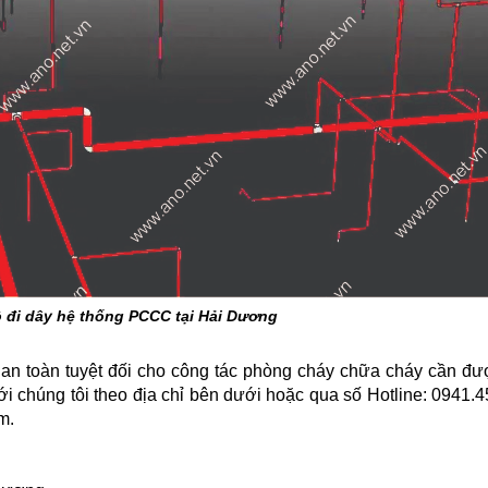
ồ đi dây hệ thống PCCC tại Hải Dương
an toàn tuyệt đối cho công tác phòng cháy chữa cháy cần đư
ới chúng tôi theo địa chỉ bên dưới hoặc qua số Hotline: 0941.
m.