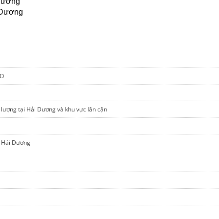
 Dương
 Dương
NO
lượng tại Hải Dương và khu vực lân cận
i Hải Dương