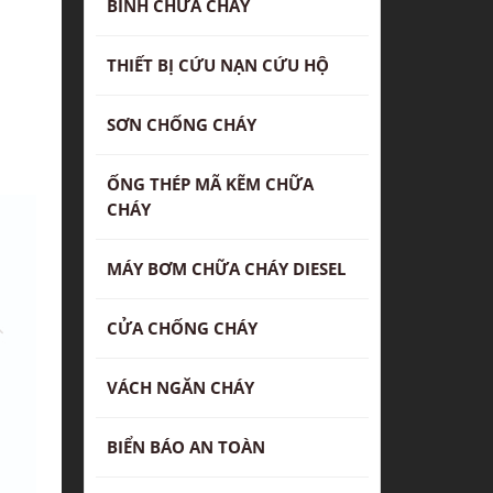
BÌNH CHỮA CHÁY
THIẾT BỊ CỨU NẠN CỨU HỘ
SƠN CHỐNG CHÁY
ỐNG THÉP MÃ KẼM CHỮA
CHÁY
MÁY BƠM CHỮA CHÁY DIESEL
CỬA CHỐNG CHÁY
VÁCH NGĂN CHÁY
BIỂN BÁO AN TOÀN