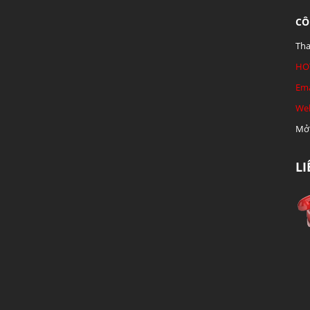
CÔ
Tha
HO
Ema
Web
Mở 
L