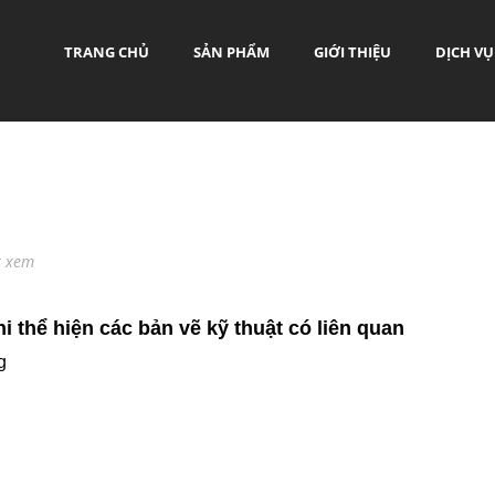
TRANG CHỦ
SẢN PHẨM
GIỚI THIỆU
DỊCH VỤ
t xem
i thể hiện các bản vẽ kỹ thuật có liên quan
g