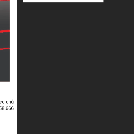
ợc chú
458.666