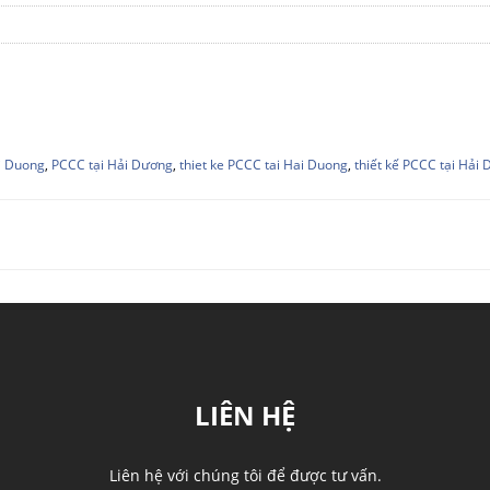
i Duong
,
PCCC tại Hải Dương
,
thiet ke PCCC tai Hai Duong
,
thiết kế PCCC tại Hải
LIÊN HỆ
Liên hệ với chúng tôi để được tư vấn.