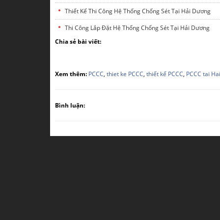
Thiết Kế Thi Công Hệ Thống Chống Sét Tại Hải Dương
Thi Công Lắp Đặt Hệ Thống Chống Sét Tại Hải Dương
Chia sẻ bài viết:
Xem thêm:
PCCC
,
thiet ke PCCC
,
thiết kế PCCC
,
PCCC tai Ha
Bình luận: