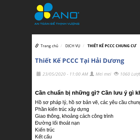
Trang chủ
DỊCH VỤ
THIẾT KẾ PCCC CHUNG CƯ
Thiết Kế PCCC Tại Hải Dương
23/05/2020 - 11:00 AM
Mei mei
1060 Lượ
Cần chuẩn bị những gì? Cần lưu ý gì kh
Hồ sơ pháp lý, hồ sơ bản vẽ, các yêu cầu chun
Phần kiến trúc xây dựng
Giao thông, khoảng cách công trình
Đường lối thoát nạn
Kiến trúc
Kết cấu