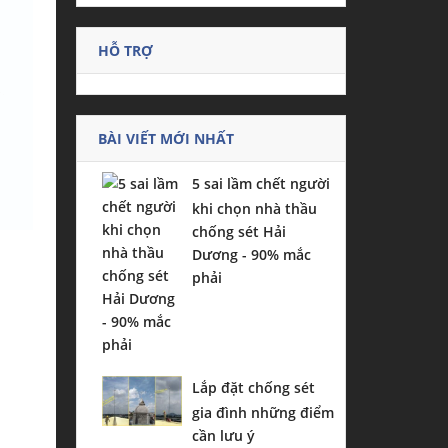
HỖ TRỢ
BÀI VIẾT MỚI NHẤT
5 sai lầm chết người
khi chọn nhà thầu
chống sét Hải
Dương - 90% mắc
phải
Lắp đặt chống sét
gia đình những điểm
cần lưu ý