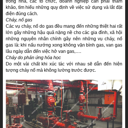
trong nhà, các tổ chức, doanh nghiệp cần phải tham
khảo, tìm hiểu những quy định về việc sử dụng và lắt đặt
điện đúng cách.
Cháy, nổ gas
Các vụ cháy, nổ do gas đều mang đến những thiệt hai rất
lớn gây những hậu quả nặng nề cho các gia đình, xã hội
những nguyên nhân chính gây nên những vụ cháy, nổ
gas là: khi nấu nướng xong không vặn bình gas, van gas
lâu ngày dẫn đến việc hở van gas,….
Cháy do phản ứng hóa học
Do một vài chất khi xúc tác với nhau sẽ dẫn đến hiện
tượng cháy nổ mà không lường trước được.