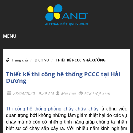
MENU
Trang chủ
DỊCH VỤ
THIẾT KẾ PCCC NHÀ XƯỞNG
Thiết kế thi công hệ thống PCCC tại Hải
Dương
28/04/2020 - 9:29 AM
Mei mei
618 Lượt xem
Thi công hệ thống phòng cháy chữa cháy
là công việc
quan trọng bởi không những làm giảm thiệt hại do các vụ
cháy mà nó còn có những tính năng giúp chúng ta nhận
biết sự cố cháy sắp xảy ra. Với nhiều năm kinh nghiệm