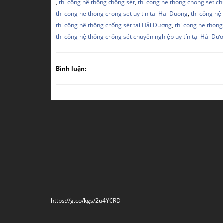
,
thi công hệ thống chống sét
,
thi cong he thong chong set c
thi cong he thong chong set uy tin tai Hai Duong
,
thi công hệ
thi công hệ thông chống sét tại Hải Dương
,
thi cong he thong
thi công hệ thống chống sét chuyên nghiệp uy tín tại Hải Dư
Bình luận:
https://g.co/kgs/2u4YCRD