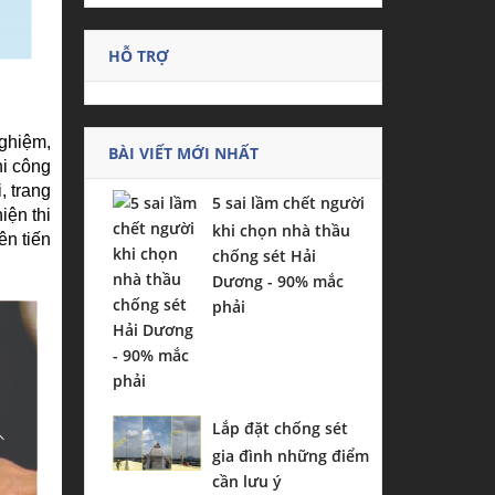
HỖ TRỢ
nghiệm,
BÀI VIẾT MỚI NHẤT
hi công
, trang
5 sai lầm chết người
iện thi
khi chọn nhà thầu
ên tiến
chống sét Hải
Dương - 90% mắc
phải
Lắp đặt chống sét
gia đình những điểm
cần lưu ý