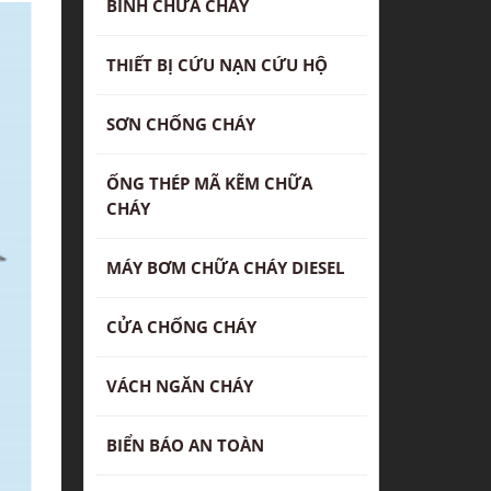
BÌNH CHỮA CHÁY
THIẾT BỊ CỨU NẠN CỨU HỘ
SƠN CHỐNG CHÁY
ỐNG THÉP MÃ KẼM CHỮA
CHÁY
MÁY BƠM CHỮA CHÁY DIESEL
CỬA CHỐNG CHÁY
VÁCH NGĂN CHÁY
BIỂN BÁO AN TOÀN