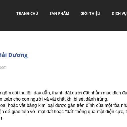
TRANG CHỦ
SẢN PHẨM
GIỚI THIỆU
DỊCH VỤ
 Hải Dương
 xem
 gồm cột thu lôi, dây dẫn, thanh đặt dưới đất nhằm mục đích đư
n toàn cho con người và vật chất khi bị sét đánh trúng.
 loại hoặc vật bằng kim loại được gắn trên đỉnh của một tòa nh
để giao tiếp với mặt đất hoặc “đất” thông qua một điện cực, t
g.