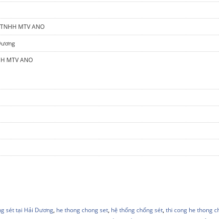
ty TNHH MTV ANO
 Dương
NHH MTV ANO
g sét tại Hải Dương
,
he thong chong set
,
hệ thống chống sét
,
thi cong he thong c