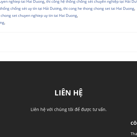
huyen nghiep tai Hai Duong
,
thi công hệ thống chống sét chuyên nghiệp tại Hải D
 thống chống sét uy tín tại Hải Dương
,
thi cong he thong chong set tai Hai Duong
,
 chong set chuyen nghiep uy tin tai Hai Duong
,
ơng
,
LIÊN HỆ
Liên hệ với chúng tôi để được tư vấn.
CÔ
Tha