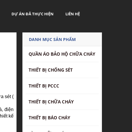
DỰ ÁN ĐÃ THỰC HIỆN
LIÊN HỆ
DANH MỤC SẢN PHẨM
QUẦN ÁO BẢO HỘ CHỮA CHÁY
THIẾT BỊ CHỐNG SÉT
THIẾT BỊ PCCC
a sét (
THIẾT BỊ CHỮA CHÁY
à, điện
hiết kế
THIẾT BỊ BÁO CHÁY