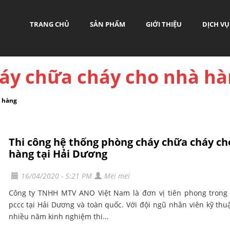
TRANG CHỦ
SẢN PHẨM
GIỚI THIỆU
DỊCH VỤ
áy chữa cháy cho nhà hà
à hàng
Thi công hệ thống phòng cháy chữa cháy ch
hàng tại Hải Dương
16/04/2020 - 5:21 PM
Mei mei
Công ty TNHH MTV ANO Việt Nam là đơn vị tiên phong trong 
pccc tại Hải Dương và toàn quốc. Với đội ngũ nhân viên kỹ thu
nhiều năm kinh nghiệm thi...