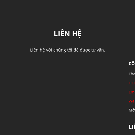
LIÊN HỆ
Liên hệ với chúng tôi để được tư vấn.
CÔ
Tha
HO
Ema
Web
Mở 
L