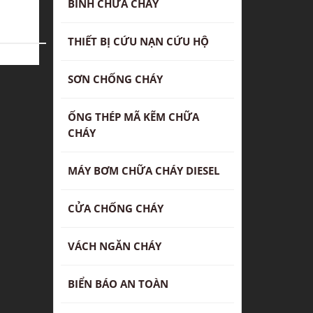
BÌNH CHỮA CHÁY
THIẾT BỊ CỨU NẠN CỨU HỘ
SƠN CHỐNG CHÁY
ỐNG THÉP MÃ KẼM CHỮA
CHÁY
MÁY BƠM CHỮA CHÁY DIESEL
CỬA CHỐNG CHÁY
VÁCH NGĂN CHÁY
BIỂN BÁO AN TOÀN