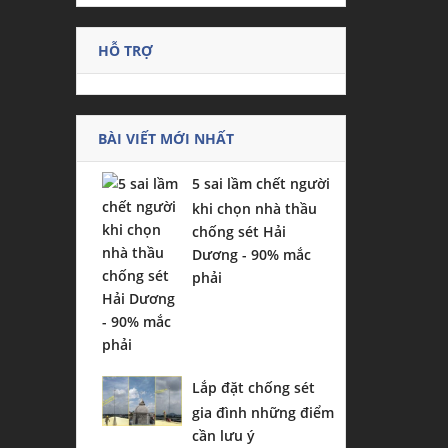
HỖ TRỢ
BÀI VIẾT MỚI NHẤT
5 sai lầm chết người
khi chọn nhà thầu
chống sét Hải
Dương - 90% mắc
phải
Lắp đặt chống sét
gia đình những điểm
cần lưu ý