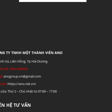
NG TY TNHH MỘT THÀNH VIÊN ANO
nh Xá, Liên Hồng, Tp Hải Dương
TLINE: 0941458666
il
anogroup.vn@gmail.com
site
https://ano.net.vn/
cửa: Thứ 2 – Chủ nhật từ 07:00 – 17:00
IÊN HỆ TƯ VẤN