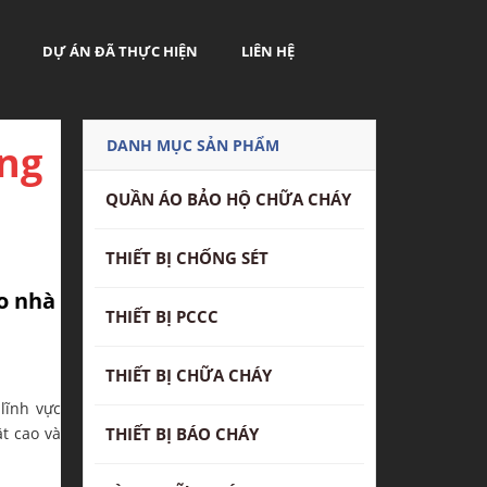
DỰ ÁN ĐÃ THỰC HIỆN
LIÊN HỆ
DANH MỤC SẢN PHẨM
ng
QUẦN ÁO BẢO HỘ CHỮA CHÁY
THIẾT BỊ CHỐNG SÉT
o nhà
THIẾT BỊ PCCC
THIẾT BỊ CHỮA CHÁY
lĩnh vực
ật cao và
THIẾT BỊ BÁO CHÁY