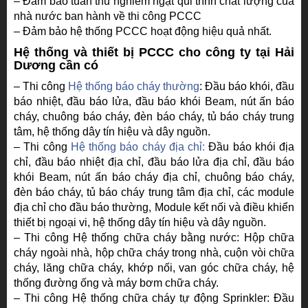
– Đảm bảo tuân thủ nghiêm ngặt qui trình chất lượng của
nhà nước ban hành về thi công PCCC
– Đảm bảo hệ thống PCCC hoạt động hiệu quả nhất.
Hệ thống và thiết bị PCCC cho công ty tại Hải
Dương cần có
– Thi công
Hệ thống báo cháy thường
: Đầu báo khói, đầu
báo nhiệt, đầu báo lửa, đầu báo khói Beam, nút ấn báo
cháy, chuông báo cháy, đèn báo cháy, tủ báo cháy trung
tâm, hệ thống dây tín hiệu và dây nguồn.
– Thi công
Hệ thống báo cháy địa chỉ:
Đầu báo khói địa
chỉ, đầu báo nhiệt địa chỉ, đầu báo lửa địa chỉ, đầu báo
khói Beam, nút ấn báo cháy địa chỉ, chuông báo cháy,
đèn báo cháy, tủ báo cháy trung tâm địa chỉ, các module
địa chỉ cho đầu báo thường, Module kết nối và điều khiển
thiết bị ngoại vi, hệ thống dây tín hiệu và dây nguồn.
– Thi công Hệ thống chữa cháy bằng nước: Hộp chữa
cháy ngoài nhà, hộp chữa cháy trong nhà, cuộn vòi chữa
cháy, lăng chữa cháy, khớp nối, van góc chữa cháy, hệ
thống đường ống và máy bơm chữa cháy.
– Thi công Hệ thống chữa cháy tự động Sprinkler: Đầu