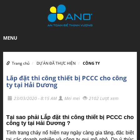
MENU
Trang chủ
DỰ ÁN ĐÃ THỰC HIỆN
CÔNG TY
Lắp đặt thi công thiết bị PCCC cho công
ty tại Hải Dương
23/03/2020 - 8:15 AM
Mei mei
2102 Lượt xem
Tại sao phải Lắp đặt thi công thiết bị PCCC cho
công ty tại Hải Dương ?
Tình trạng cháy nổ hiện nay ngày càng gia tăng, đặc biệt
tại các doanh nghiệp và công ty qui mô nhỏ. Do ý thức