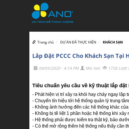
Trang chủ
DỰ ÁN ĐÃ THỰC HIỆN
KHÁCH SẠN
Lắp Đặt PCCC Cho Khách Sạn Tại 
04/05/2020 - 4:14 PM
Mei mei
1758 Lượt
Tiêu chuẩn yêu cầu về kỹ thuật lắp đặ
- Phát hiện vị trí xảy ra khói hay cháy ngay lập t
- Chuyển tín hiệu tới hệ thống quản lý trung tâ
- Không ảnh hưởng đến các hệ thống khác của t
- Không bị tê liệt 1 phần hoặc hệ thống khi xảy 
- Hệ thống phải được kiểm tra thật kỹ, bảo dưỡ
- Có thể mở rộng thêm hệ thống nếu thấy cần th