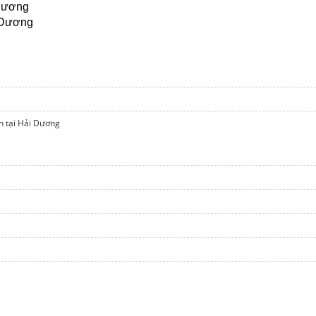
 Dương
 Dương
n tại Hải Dương