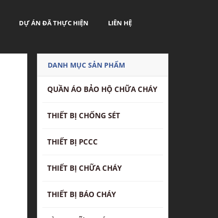
DỰ ÁN ĐÃ THỰC HIỆN
LIÊN HỆ
DANH MỤC SẢN PHẨM
QUẦN ÁO BẢO HỘ CHỮA CHÁY
THIẾT BỊ CHỐNG SÉT
THIẾT BỊ PCCC
THIẾT BỊ CHỮA CHÁY
THIẾT BỊ BÁO CHÁY