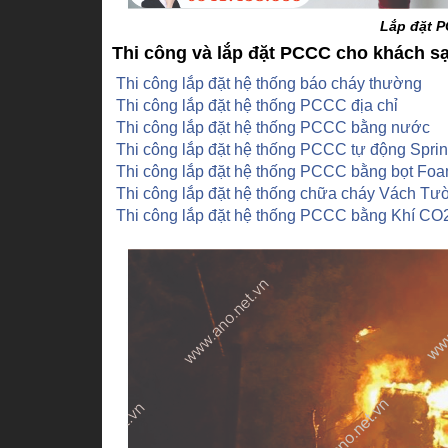
Lắp đặt P
Thi công và lắp đặt PCCC cho khách s
Thi công lắp đặt hệ thống báo cháy thường
Thi công lắp đặt hệ thống PCCC địa chỉ
Thi công lắp đặt hệ thống PCCC bằng nước
Thi công lắp đặt hệ thống PCCC tự động Sprin
Thi công lắp đặt hệ thống PCCC bằng bọt Fo
Thi công lắp đặt hệ thống chữa cháy Vách Tư
Thi công lắp đặt hệ thống PCCC bằng Khí CO