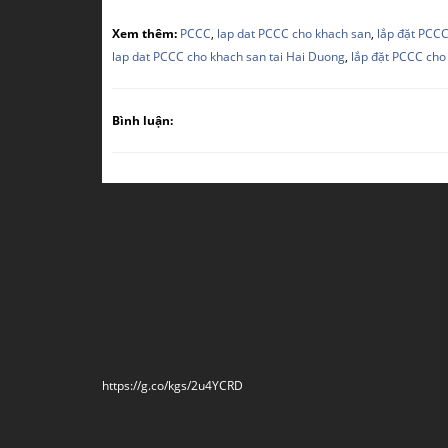
Xem thêm:
PCCC
,
lap dat PCCC cho khach san
,
lắp đặt PCC
lap dat PCCC cho khach san tai Hai Duong
,
lắp đặt PCCC cho
Bình luận:
https://g.co/kgs/2u4YCRD