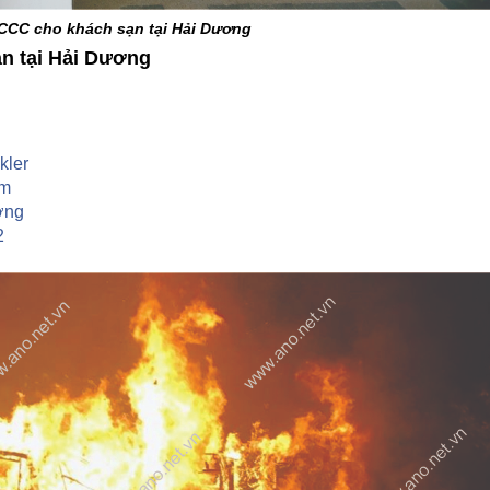
CCC cho khách sạn tại Hải Dương
ạn tại Hải Dương
kler
am
ờng
2