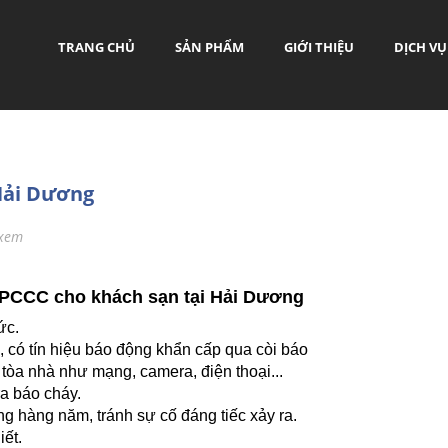
TRANG CHỦ
SẢN PHẨM
GIỚI THIỆU
DỊCH VỤ
Hải Dương
 xem
t PCCC cho khách sạn tại Hải Dương
ức.
m, có tín hiệu báo động khẩn cấp qua còi báo
òa nhà như mạng, camera, điện thoại...
ra báo cháy.
ng hàng năm, tránh sự cố đáng tiếc xảy ra.
iết.