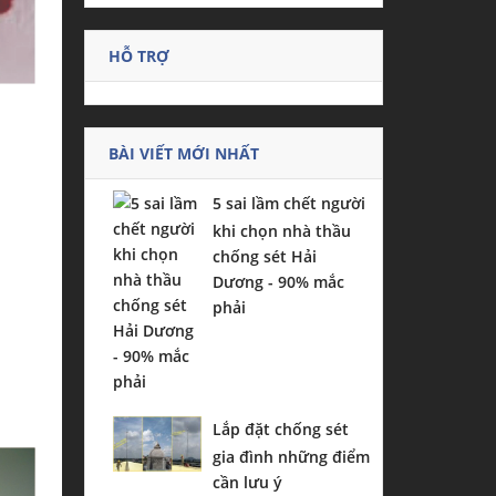
HỖ TRỢ
BÀI VIẾT MỚI NHẤT
5 sai lầm chết người
khi chọn nhà thầu
chống sét Hải
Dương - 90% mắc
phải
Lắp đặt chống sét
gia đình những điểm
cần lưu ý