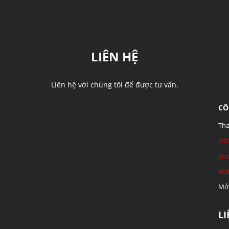
LIÊN HỆ
Liên hệ với chúng tôi để được tư vấn.
CÔ
Tha
HO
Ema
Web
Mở 
L