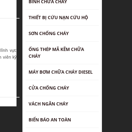
BÌNH CHỮA CHÁY
THIẾT BỊ CỨU NẠN CỨU HỘ
SƠN CHỐNG CHÁY
ỐNG THÉP MÃ KẼM CHỮA
lĩnh vực
CHÁY
n viên kỹ
MÁY BƠM CHỮA CHÁY DIESEL
CỬA CHỐNG CHÁY
VÁCH NGĂN CHÁY
BIỂN BÁO AN TOÀN