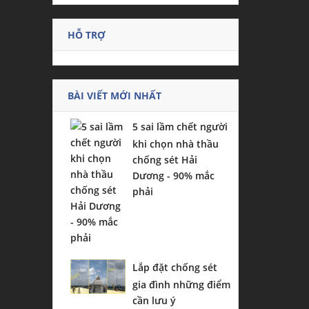
HỖ TRỢ
BÀI VIẾT MỚI NHẤT
5 sai lầm chết người
khi chọn nhà thầu
chống sét Hải
Dương - 90% mắc
phải
Lắp đặt chống sét
gia đình những điểm
cần lưu ý