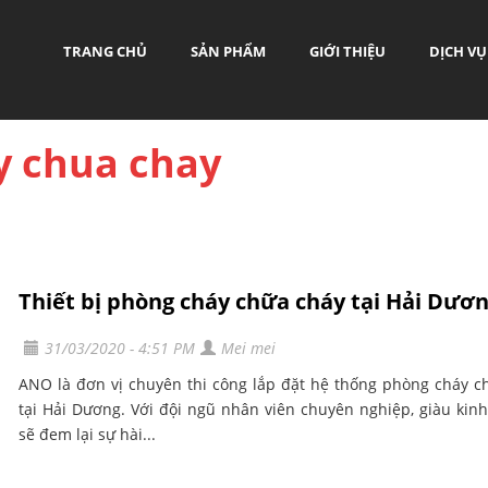
TRANG CHỦ
SẢN PHẨM
GIỚI THIỆU
DỊCH VỤ
y chua chay
Thiết bị phòng cháy chữa cháy tại Hải Dươ
31/03/2020 - 4:51 PM
Mei mei
ANO là đơn vị chuyên thi công lắp đặt hệ thống phòng cháy c
tại Hải Dương. Với đội ngũ nhân viên chuyên nghiệp, giàu kin
sẽ đem lại sự hài...