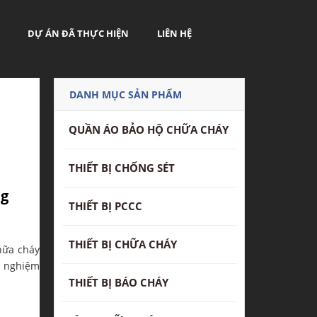
DỰ ÁN ĐÃ THỰC HIỆN
LIÊN HỆ
DANH MỤC SẢN PHẨM
QUẦN ÁO BẢO HỘ CHỮA CHÁY
THIẾT BỊ CHỐNG SÉT
ng
THIẾT BỊ PCCC
THIẾT BỊ CHỮA CHÁY
hữa cháy
h nghiệm
THIẾT BỊ BÁO CHÁY