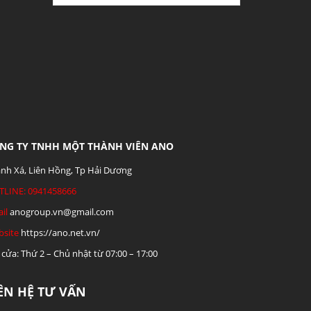
NG TY TNHH MỘT THÀNH VIÊN ANO
nh Xá, Liên Hồng, Tp Hải Dương
TLINE: 0941458666
il
anogroup.vn@gmail.com
site
https://ano.net.vn/
cửa: Thứ 2 – Chủ nhật từ 07:00 – 17:00
IÊN HỆ TƯ VẤN