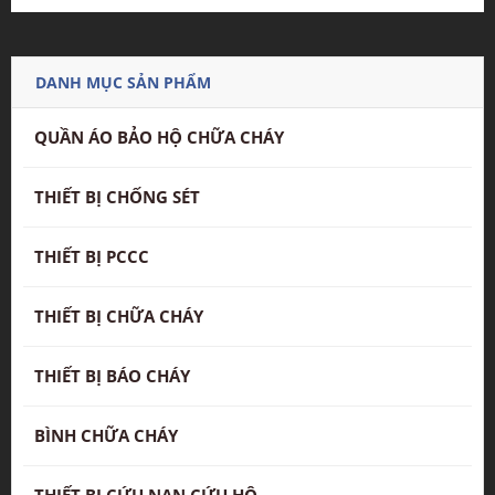
DANH MỤC SẢN PHẨM
QUẦN ÁO BẢO HỘ CHỮA CHÁY
THIẾT BỊ CHỐNG SÉT
THIẾT BỊ PCCC
THIẾT BỊ CHỮA CHÁY
THIẾT BỊ BÁO CHÁY
BÌNH CHỮA CHÁY
THIẾT BỊ CỨU NẠN CỨU HỘ