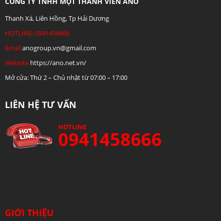
CÔNG TY TNHH MỘT THÀNH VIÊN ANO
Thanh Xá, Liên Hồng, Tp Hải Dương
HOTLINE: 0941458666
Email
anogroup.vn@gmail.com
Website
https://ano.net.vn/
Mở cửa: Thứ 2 – Chủ nhật từ 07:00 – 17:00
LIÊN HỆ TƯ VẤN
HOTLINE
0941458666
GIỚI THIỆU