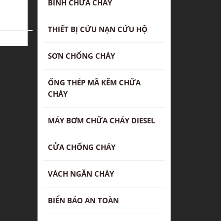
BÌNH CHỮA CHÁY
THIẾT BỊ CỨU NẠN CỨU HỘ
SƠN CHỐNG CHÁY
ỐNG THÉP MÃ KẼM CHỮA
CHÁY
MÁY BƠM CHỮA CHÁY DIESEL
CỬA CHỐNG CHÁY
VÁCH NGĂN CHÁY
BIỂN BÁO AN TOÀN