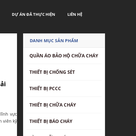
DỰ ÁN ĐÃ THỰC HIỆN
LIÊN HỆ
DANH MỤC SẢN PHẨM
QUẦN ÁO BẢO HỘ CHỮA CHÁY
THIẾT BỊ CHỐNG SÉT
ải
THIẾT BỊ PCCC
THIẾT BỊ CHỮA CHÁY
lĩnh vực
n viên kỹ
THIẾT BỊ BÁO CHÁY