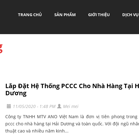
TRANG CHỦ
SẢN PHẨM
GIỚI THIỆU
DỊCH VỤ
g
Lắp Đặt Hệ Thống PCCC Cho Nhà Hàng Tại H
Dương
11/05/2020 - 1:48 PM
Mei mei
Công ty TNHH MTV ANO Việt Nam là đơn vị tiên phong trong 
pccc cho nhà hàng tại Hải Dương và toàn quốc. Với đội ngũ nhâ
thuật cao và nhiều năm kinh...