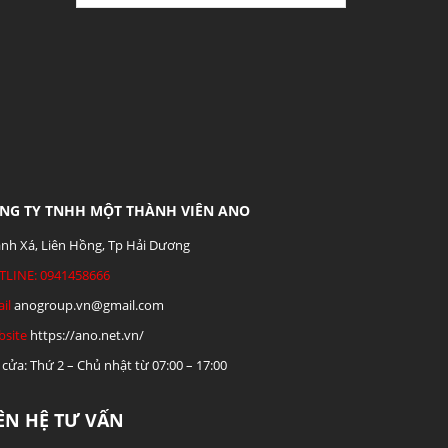
NG TY TNHH MỘT THÀNH VIÊN ANO
nh Xá, Liên Hồng, Tp Hải Dương
TLINE: 0941458666
il
anogroup.vn@gmail.com
site
https://ano.net.vn/
cửa: Thứ 2 – Chủ nhật từ 07:00 – 17:00
IÊN HỆ TƯ VẤN