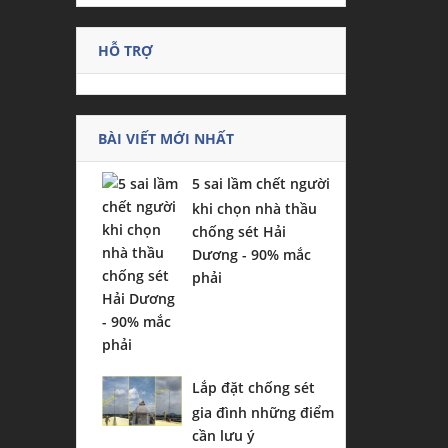
HỖ TRỢ
BÀI VIẾT MỚI NHẤT
5 sai lầm chết người
khi chọn nhà thầu
chống sét Hải
Dương - 90% mắc
phải
Lắp đặt chống sét
gia đình những điểm
cần lưu ý