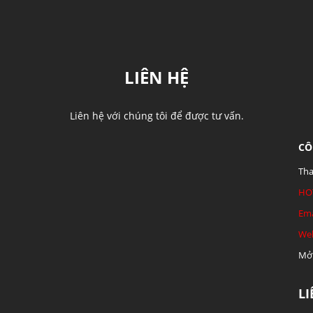
LIÊN HỆ
Liên hệ với chúng tôi để được tư vấn.
CÔ
Tha
HO
Ema
Web
Mở 
L