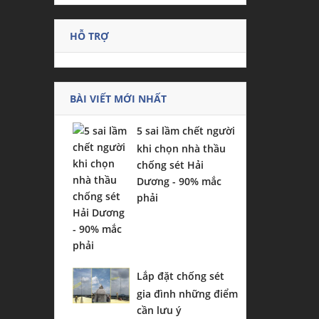
HỖ TRỢ
BÀI VIẾT MỚI NHẤT
5 sai lầm chết người
khi chọn nhà thầu
chống sét Hải
Dương - 90% mắc
phải
Lắp đặt chống sét
gia đình những điểm
cần lưu ý