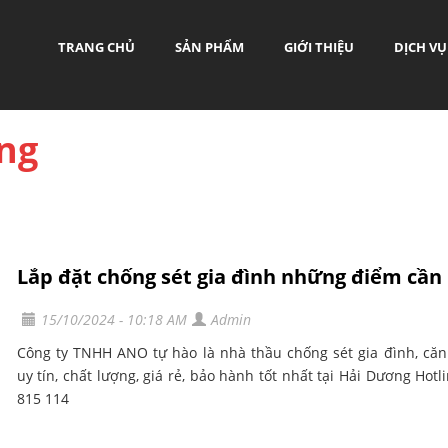
TRANG CHỦ
SẢN PHẨM
GIỚI THIỆU
DỊCH VỤ
ng
Lắp đặt chống sét gia đình những điểm cần 
15/10/2024 - 10:18 AM
Admin
Công ty TNHH ANO tự hào là nhà thầu chống sét gia đình, căn
uy tín, chất lượng, giá rẻ, bảo hành tốt nhất tại Hải Dương Hotl
815 114