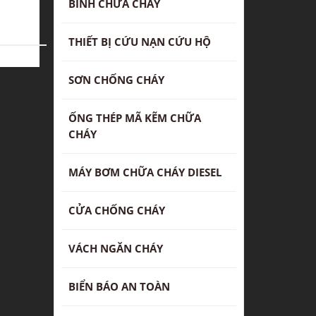
BÌNH CHỮA CHÁY
THIẾT BỊ CỨU NẠN CỨU HỘ
SƠN CHỐNG CHÁY
ỐNG THÉP MÃ KẼM CHỮA
CHÁY
MÁY BƠM CHỮA CHÁY DIESEL
CỬA CHỐNG CHÁY
VÁCH NGĂN CHÁY
BIỂN BÁO AN TOÀN