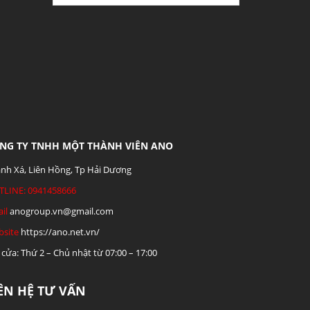
NG TY TNHH MỘT THÀNH VIÊN ANO
nh Xá, Liên Hồng, Tp Hải Dương
TLINE: 0941458666
il
anogroup.vn@gmail.com
site
https://ano.net.vn/
cửa: Thứ 2 – Chủ nhật từ 07:00 – 17:00
IÊN HỆ TƯ VẤN