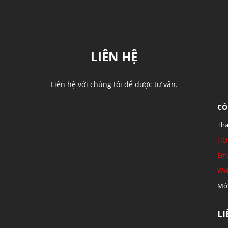
LIÊN HỆ
Liên hệ với chúng tôi để được tư vấn.
CÔ
Tha
HO
Ema
Web
Mở 
L