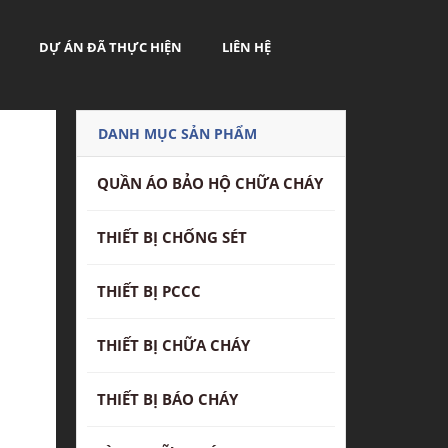
DỰ ÁN ĐÃ THỰC HIỆN
LIÊN HỆ
DANH MỤC SẢN PHẨM
QUẦN ÁO BẢO HỘ CHỮA CHÁY
THIẾT BỊ CHỐNG SÉT
THIẾT BỊ PCCC
THIẾT BỊ CHỮA CHÁY
THIẾT BỊ BÁO CHÁY