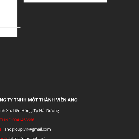
NG TY TNHH MỘT THÀNH VIÊN ANO
nh Xá, Liên Hồng, Tp Hải Dương
TLINE: 0941458666
il
anogroup.vn@gmail.com
site
https://ano.net.vn/