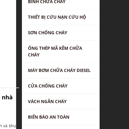
BÌNH CHỮA CHÁY
THIẾT BỊ CỨU NẠN CỨU HỘ
SƠN CHỐNG CHÁY
ỐNG THÉP MÃ KẼM CHỮA
CHÁY
MÁY BƠM CHỮA CHÁY DIESEL
CỬA CHỐNG CHÁY
C nhà
VÁCH NGĂN CHÁY
BIỂN BÁO AN TOÀN
h và khu