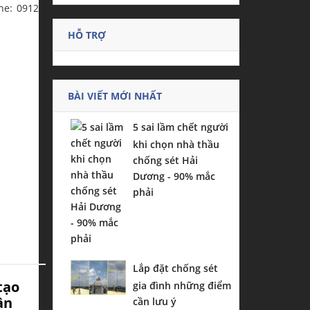
ne: 0912
HỖ TRỢ
BÀI VIẾT MỚI NHẤT
5 sai lầm chết người
khi chọn nhà thầu
chống sét Hải
Dương - 90% mắc
phải
Lắp đặt chống sét
tạo
gia đình những điểm
ân
cần lưu ý