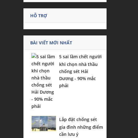
HỖ TRỢ
BÀI VIẾT MỚI NHẤT
5 sai lầm chết người
khi chọn nhà thầu
chống sét Hải
Dương - 90% mắc
phải
Lắp đặt chống sét
gia đình những điểm
cần lưu ý