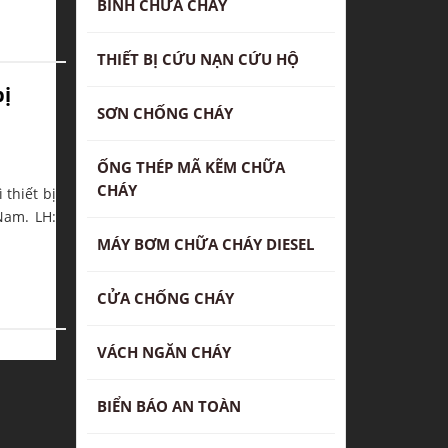
BÌNH CHỮA CHÁY
THIẾT BỊ CỨU NẠN CỨU HỘ
ị
SƠN CHỐNG CHÁY
ỐNG THÉP MÃ KẼM CHỮA
CHÁY
 thiết bị
Nam. LH:
MÁY BƠM CHỮA CHÁY DIESEL
CỬA CHỐNG CHÁY
VÁCH NGĂN CHÁY
BIỂN BÁO AN TOÀN