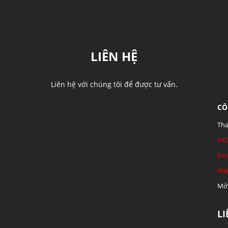
LIÊN HỆ
Liên hệ với chúng tôi để được tư vấn.
CÔ
Tha
HO
Ema
Web
Mở 
L