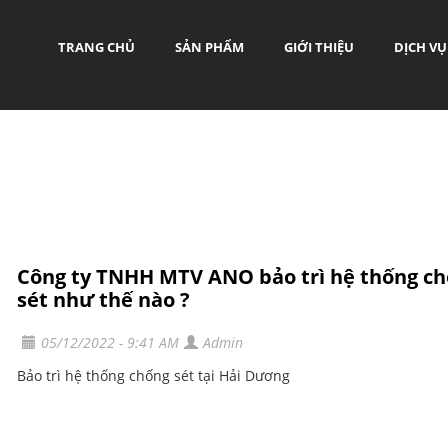
TRANG CHỦ
SẢN PHẨM
GIỚI THIỆU
DỊCH VỤ
Công ty TNHH MTV ANO bảo trì hệ thống c
sét như thế nào ?
05/12/2022 - 9:41 AM
Admin
Bảo trì hệ thống chống sét tại Hải Dương