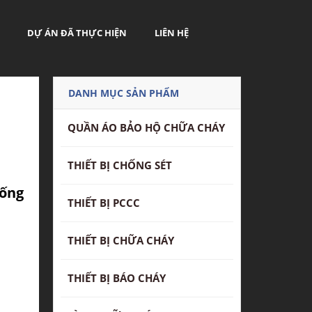
DỰ ÁN ĐÃ THỰC HIỆN
LIÊN HỆ
DANH MỤC SẢN PHẨM
QUẦN ÁO BẢO HỘ CHỮA CHÁY
THIẾT BỊ CHỐNG SÉT
hống
THIẾT BỊ PCCC
THIẾT BỊ CHỮA CHÁY
THIẾT BỊ BÁO CHÁY