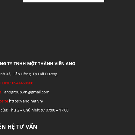
NG TY TNHH MỘT THÀNH VIÊN ANO
nh Xá, Liên Hồng, Tp Hải Dương
TLINE: 0941458666
il
anogroup.vn@gmail.com
site
https://ano.net.vn/
cửa: Thứ 2 – Chủ nhật từ 07:00 – 17:00
IÊN HỆ TƯ VẤN